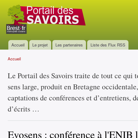
All
con
Portail
prin
des
savoirs
Accueil
Le projet
Les partenaires
Liste des Flux RSS
Menu principal
Accueil
Vous êtes ici
Le Portail des Savoirs traite de tout ce qui 
sens large, produit en Bretagne occidentale
captations de conférences et d’entretiens, d
d’écrits …
Evosens : conférence à l'ENIB l