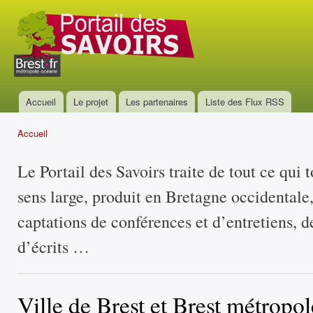
All
con
Portail
prin
des
savoirs
Accueil
Le projet
Les partenaires
Liste des Flux RSS
Menu principal
Accueil
Vous êtes ici
Le Portail des Savoirs traite de tout ce qui 
sens large, produit en Bretagne occidentale
captations de conférences et d’entretiens, d
d’écrits …
Ville de Brest et Brest métropol