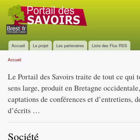
All
con
Portail
prin
des
savoirs
Accueil
Le projet
Les partenaires
Liste des Flux RSS
Menu principal
Accueil
Vous êtes ici
Le Portail des Savoirs traite de tout ce qui 
sens large, produit en Bretagne occidentale
captations de conférences et d’entretiens, d
d’écrits …
Société