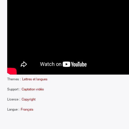
Themes :
Lettres et langues
Support :
Captation vidéo
Licence :
Copyright
Langue :
Français