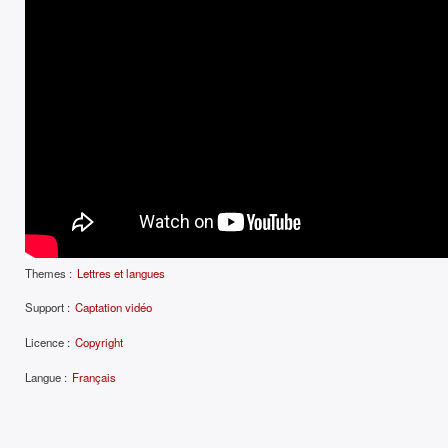
Themes :
Lettres et langues
Support :
Captation vidéo
Licence :
Copyright
Langue :
Français