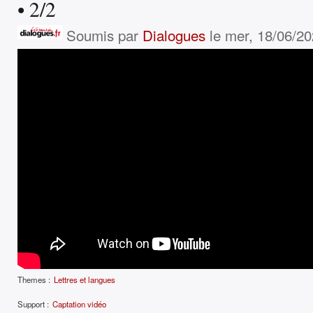
• 2/2
Soumis par
Dialogues
le mer, 18/06/20
Themes :
Lettres et langues
Support :
Captation vidéo