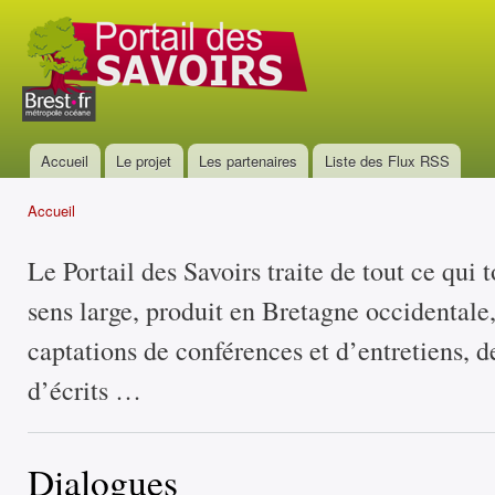
All
con
Portail
prin
des
savoirs
Accueil
Le projet
Les partenaires
Liste des Flux RSS
Menu principal
Accueil
Vous êtes ici
Le Portail des Savoirs traite de tout ce qui 
sens large, produit en Bretagne occidentale
captations de conférences et d’entretiens, d
d’écrits …
Dialogues