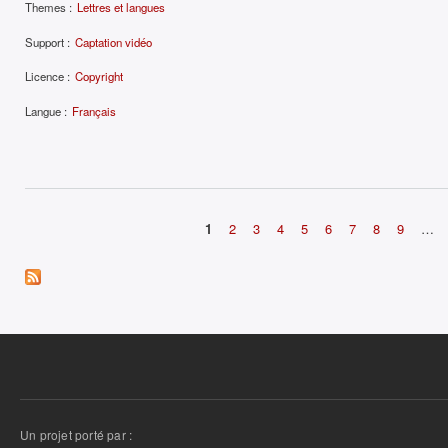
Themes :
Lettres et langues
Support :
Captation vidéo
Licence :
Copyright
Langue :
Français
1
2
3
4
5
6
7
8
9
…
Pages
Un projet porté par :