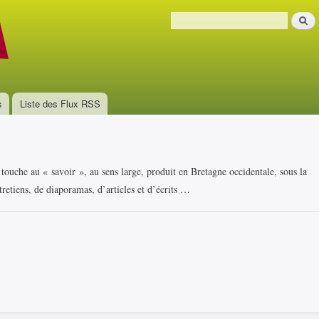
Aller au
Recher
contenu
Formulaire de recherche
principal
s
Liste des Flux RSS
i touche au « savoir », au sens large, produit en Bretagne occidentale, sous la
retiens, de diaporamas, d’articles et d’écrits …