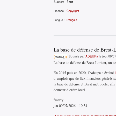
Support :
Écrit
Licence :
Copyright
Langue :
Français
La base de défense de Brest-Lo
Soumis par
ADEUPa
le jeu, 09/0
La base de défense de Brest-Lorient, un act
En 2015 puis en 2020, l’Adeupa a évalué
d’emplois que de flux financiers générés su
la base de défense et Brest métropole, afin
donneur d’ordre local.
fmarty
jeu 09/07/2026 - 10:34
En savoir plus
sur La base de défense de Brest-L