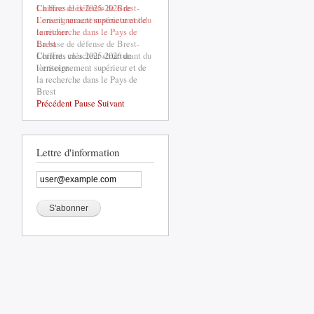
La base de défense de Brest-
oirs
Lorient, un acteur structurant du
?
territoire
La base de défense de Brest-
Lorient, un acteur structurant du
territoire
Précédent
Pause
Suivant
Lettre d'information