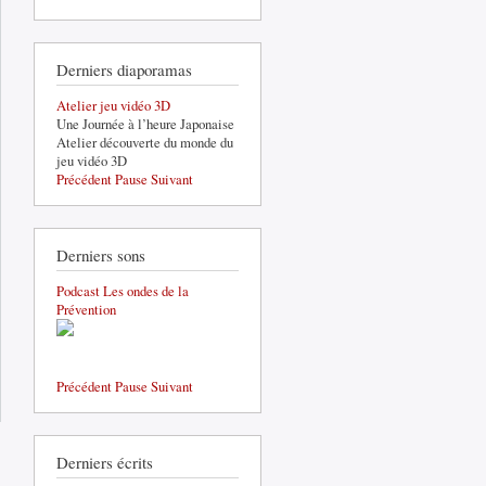
Derniers diaporamas
Atelier jeu vidéo 3D
Une Journée à l’heure Japonaise
Atelier découverte du monde du
jeu vidéo 3D
Précédent
Pause
Suivant
Derniers sons
Podcast Les ondes de la
Prévention
Précédent
Pause
Suivant
de
est-
que
le
Derniers écrits
tail
des