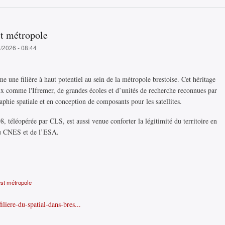
st métropole
6/2026 - 08:44
e une filière à haut potentiel au sein de la métropole brestoise. Cet héritage
naux comme l'Ifremer, de grandes écoles et d’unités de recherche reconnues par
aphie spatiale et en conception de composants pour les satellites.
, téléopérée par CLS, est aussi venue conforter la légitimité du territoire en
 du CNES et de l’ESA.
est métropole
filiere-du-spatial-dans-bres...