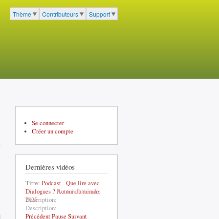
cher
Thème
Contributeurs
Support
Menu du portail à 3 entrées
Se connecter
Créer un compte
Dernières vidéos
Titre:
Podcast - Que lire avec
Dialogues ? Autour du monde
Description:
Précédent
Pause
Suivant