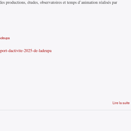
es productions, études, observatoires et temps d’animation réalisés par
'Adeupa
apport-dactivite-2025-de-ladeupa
Lire la suite
d