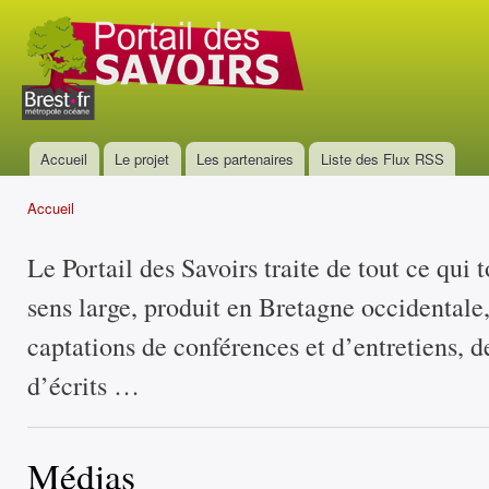
All
con
Portail
prin
des
savoirs
Accueil
Le projet
Les partenaires
Liste des Flux RSS
Menu principal
Accueil
Vous êtes ici
Le Portail des Savoirs traite de tout ce qui 
sens large, produit en Bretagne occidentale
captations de conférences et d’entretiens, d
d’écrits …
Médias