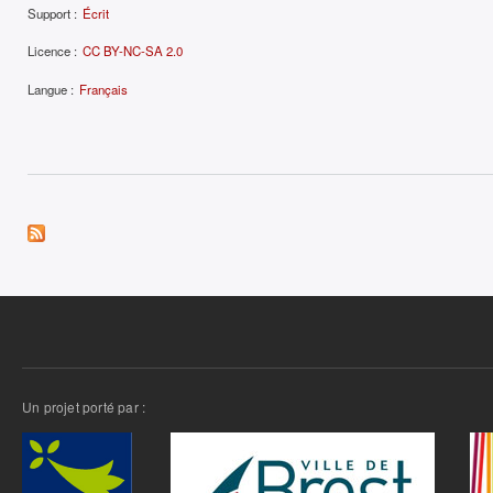
Support :
Écrit
Licence :
CC BY-NC-SA 2.0
Langue :
Français
Un projet porté par :