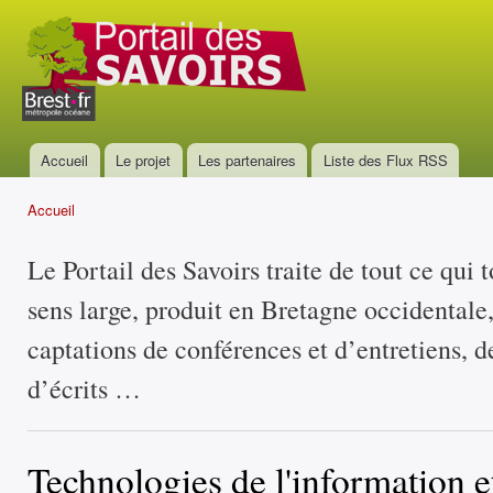
All
con
Portail
prin
des
savoirs
Accueil
Le projet
Les partenaires
Liste des Flux RSS
Menu principal
Accueil
Vous êtes ici
Le Portail des Savoirs traite de tout ce qui 
sens large, produit en Bretagne occidentale
captations de conférences et d’entretiens, d
d’écrits …
Technologies de l'information et