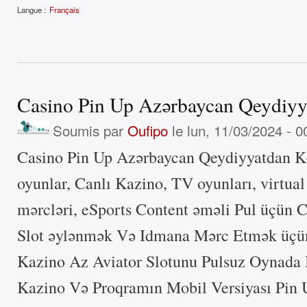
Langue :
Français
Casino Pin Up Azərbaycan Qeydiyy
Soumis par
Oufipo
le lun, 11/03/2024 - 0
Casino Pin Up Azərbaycan Qeydiyyatdan Keç
oyunlar, Canlı Kazino, TV oyunları, virtua
mərcləri, eSports Content əməli Pul üçün 
Slot əylənmək Və Idmana Mərc Etmək üçün 
Kazino Az Aviator Slotunu Pulsuz Oynada 
Kazino Və Proqramın Mobil Versiyası Pin