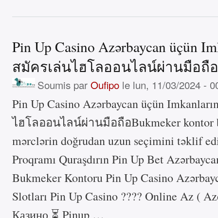
Pin Up Casino Azərbaycan üçün Im
สมัครเล่นไฮโลออนไลน์ผ่านมือถื
Soumis par
Oufipo
le lun, 11/03/2024 - 0
Pin Up Casino Azərbaycan üçün Imkanları
ไฮโลออนไลน์ผ่านมือถือBukmeker kontor 
mərclərin doğrudan uzun seçimini təklif ed
Proqramı Quraşdırın Pin Up Bet Azərbayca
Bukmeker Kontoru Pin Up Casino Azərbayc
Slotları Pin Up Casino ???? Online Az ( A
Казино ⏳ Pinup …