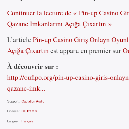
Continuer la lecture
de « Pin-up Casino Gi
Qazanc Imkanlarını Açığa Çıxartın »
L’article
Pin-up Casino Giriş Onlayn Oyunl
Açığa Çıxartın
est apparu en premier sur
Ou
À découvrir sur :
http://oufipo.org/pin-up-casino-giris-onl
qazanc-imk...
Support :
Captation Audio
Licence :
CC BY 2.0
Langue :
Français