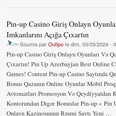
Pin-up Casino Giriş Onlayn Oyunla
Imkanlarını Açığa Çıxartın
Soumis par
Oufipo
le dim, 03/03/2024 - 
Pin-up Casino Giriş Onlayn Oyunları Və Q
Çıxartın! Pin Up Azerbayjan Best Online C
Games! Content Pin-up Casino Saytında Q
Bonus Qazanın Online Oyunlar Mobil Proq
Avtomatları Promosyon Və Qeydiyyatdan
Kontorundan Digər Bonuslar Pin-up « Pin 
Onlayn Kazinosunun Rəsmi Saytı Yeni …