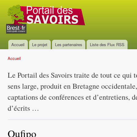
All
con
Portail
prin
des
savoirs
Accueil
Le projet
Les partenaires
Liste des Flux RSS
Menu principal
Accueil
Vous êtes ici
Le Portail des Savoirs traite de tout ce qui 
sens large, produit en Bretagne occidentale
captations de conférences et d’entretiens, d
d’écrits …
Oufipo