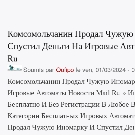
Комсомольчанин Продал Чужую
Спустил Деньги На Игровые Авт
Ru
Soumis par
Oufipo
le ven, 01/03/2024 - 
Комсомольчанин Продал Чужую Иномар
Игровые Автоматы Новости Mail Ru » И
Бесплатно И Без Регистрации В Любое В
Категории Бесплатных Игровых Автома
Продал Чужую Иномарку И Спустил Ден