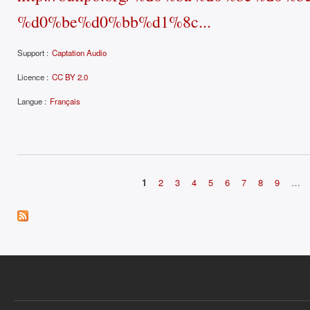
%d0%be%d0%bb%d1%8c...
Support :
Captation Audio
Licence :
CC BY 2.0
Langue :
Français
1
2
3
4
5
6
7
8
9
…
Pages