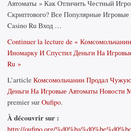
Автоматы » Как Отличить Честный Игро
Скриптового? Все Популярные Игровые 
Casino Ru Вход …
Continuer la lecture
de « Комсомольчани
Иномарку И Спустил Деньги На Игровые
Ru »
L’article
Комсомольчанин Продал Чужую
Деньги На Игровые Автоматы Новости M
premier sur
Oufipo
.
À découvrir sur :
http://oufipo.org/%d0%ba%d0%be%d0