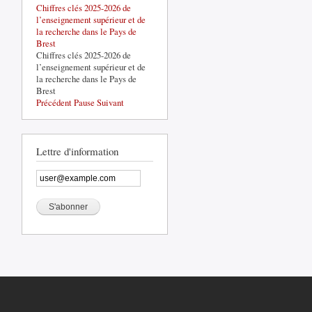
Chiffres clés 2025-2026 de
La base de défense de Brest-
l’enseignement supérieur et de
Lorient, un acteur structurant du
la recherche dans le Pays de
territoire
Brest
La base de défense de Brest-
Chiffres clés 2025-2026 de
Lorient, un acteur structurant du
l’enseignement supérieur et de
territoire
la recherche dans le Pays de
Brest
Précédent
Pause
Suivant
Lettre d'information