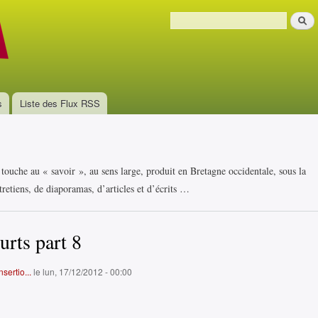
Aller au
Recher
contenu
Formulaire de recherche
principal
s
Liste des Flux RSS
i touche au « savoir », au sens large, produit en Bretagne occidentale, sous la
retiens, de diaporamas, d’articles et d’écrits …
urts part 8
sertio...
le lun, 17/12/2012 - 00:00