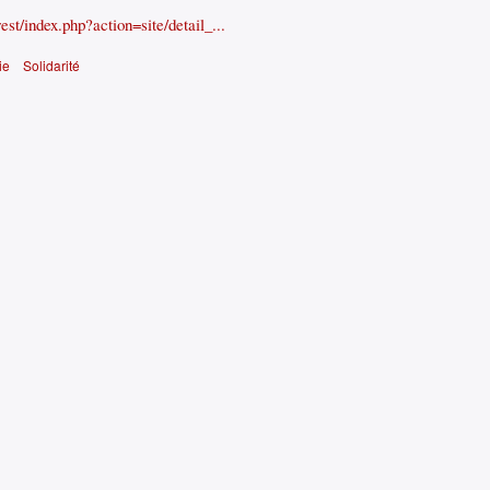
st/index.php?action=site/detail_...
ie
Solidarité