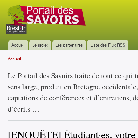
All
con
Portail
prin
des
savoirs
Accueil
Le projet
Les partenaires
Liste des Flux RSS
Menu principal
Accueil
Vous êtes ici
Le Portail des Savoirs traite de tout ce qui 
sens large, produit en Bretagne occidentale
captations de conférences et d’entretiens, d
d’écrits …
[ENQUÊTE] Étudiant·es, votre a