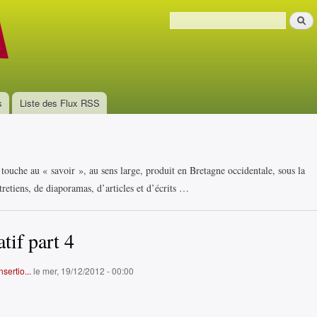
Aller au
Recher
contenu
Formulaire de recherche
principal
s
Liste des Flux RSS
i touche au « savoir », au sens large, produit en Bretagne occidentale, sous la
retiens, de diaporamas, d’articles et d’écrits …
tif part 4
sertio...
le mer, 19/12/2012 - 00:00