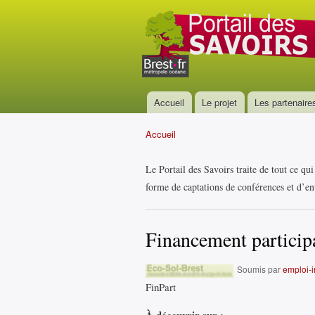
Portail
des
savoirs
Accueil
Le projet
Les partenaire
Menu principal
Accueil
Vous êtes ici
Le Portail des Savoirs traite de tout ce qu
forme de captations de conférences et d’ent
Financement participa
Soumis par
emploi-in
FinPart