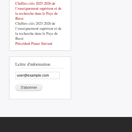
Chiffres clés 2025-2026 de
La base de défense de Brest-
l’enseignement supérieur et de
Lorient, un acteur structurant du
la recherche dans le Pays de
territoire
Brest
La base de défense de Brest-
Chiffres clés 2025-2026 de
Lorient, un acteur structurant du
l’enseignement supérieur et de
territoire
la recherche dans le Pays de
Brest
Précédent
Pause
Suivant
Lettre d'information