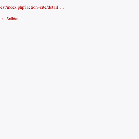
st/index.php?action=site/detail_...
ie
Solidarité