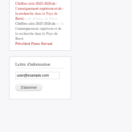
Chiffres clés 2025-2026 de
La base de défense de Brest-
l’enseignement supérieur et de
Lorient, un acteur structurant du
la recherche dans le Pays de
territoire
Brest
La base de défense de Brest-
Chiffres clés 2025-2026 de
Lorient, un acteur structurant du
l’enseignement supérieur et de
territoire
la recherche dans le Pays de
Brest
Précédent
Pause
Suivant
Lettre d'information
,