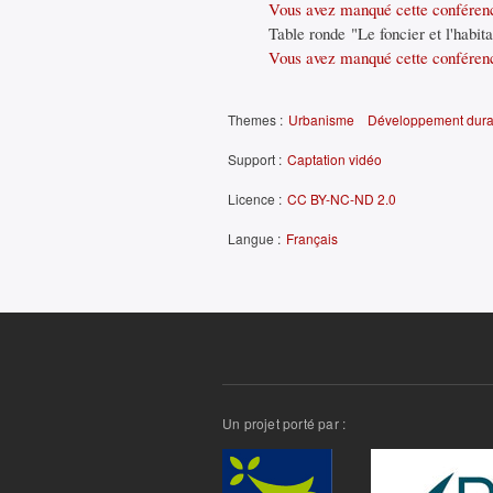
Vous avez manqué cette conférenc
Table ronde "Le foncier et l'habita
Vous avez manqué cette conférenc
Themes :
Urbanisme
Développement durab
Support :
Captation vidéo
Licence :
CC BY-NC-ND 2.0
Langue :
Français
Un projet porté par :