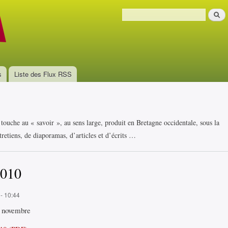
Aller au
Recher
contenu
Formulaire de recherche
principal
s
Liste des Flux RSS
i touche au « savoir », au sens large, produit en Bretagne occidentale, sous la
retiens, de diaporamas, d’articles et d’écrits …
2010
 - 10:44
5 novembre