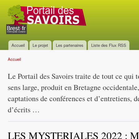
All
con
Portail
prin
des
savoirs
Accueil
Le projet
Les partenaires
Liste des Flux RSS
Menu principal
Accueil
Vous êtes ici
Le Portail des Savoirs traite de tout ce qui 
sens large, produit en Bretagne occidentale
captations de conférences et d’entretiens, d
d’écrits …
LES MYSTERIALES 2022 : 