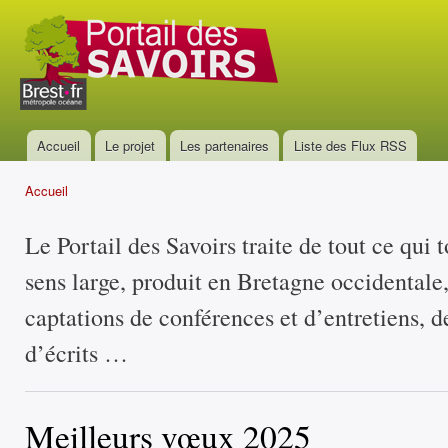
All
con
Portail
prin
des
savoirs
Accueil
Le projet
Les partenaires
Liste des Flux RSS
Menu principal
Accueil
Vous êtes ici
Le Portail des Savoirs traite de tout ce qui 
sens large, produit en Bretagne occidentale
captations de conférences et d’entretiens, d
d’écrits …
Meilleurs vœux 2025