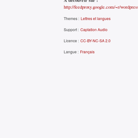
À découvrir sur :
http://feedproxy.google.com/~r/wordpr
Themes :
Lettres et langues
Support :
Captation Audio
Licence :
CC-BY-NC-SA 2.0
Langue :
Français