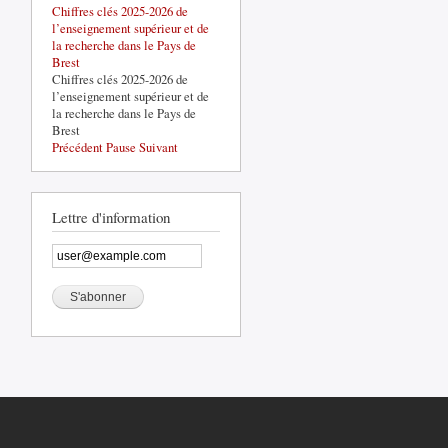
Chiffres clés 2025-2026 de
La base de défense de Brest-
l’enseignement supérieur et de
Lorient, un acteur structurant du
la recherche dans le Pays de
territoire
Brest
La base de défense de Brest-
Chiffres clés 2025-2026 de
Lorient, un acteur structurant du
l’enseignement supérieur et de
territoire
la recherche dans le Pays de
Brest
Précédent
Pause
Suivant
Lettre d'information