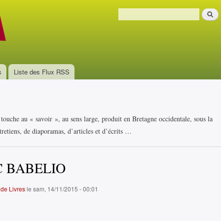
Aller au
Recher
contenu
Formulaire de recherche
principal
s
Liste des Flux RSS
i touche au « savoir », au sens large, produit en Bretagne occidentale, sous la
retiens, de diaporamas, d’articles et d’écrits …
 BABELIO
de Livres
le sam, 14/11/2015 - 00:01