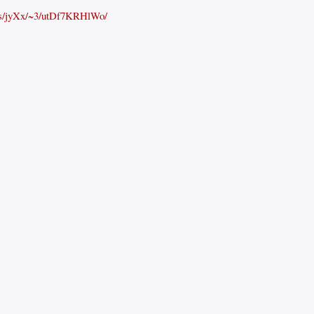
ess/jyXx/~3/utDf7KRHlWo/