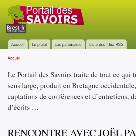
All
con
Portail
prin
des
savoirs
Accueil
Le projet
Les partenaires
Liste des Flux RSS
Menu principal
Accueil
Vous êtes ici
Le Portail des Savoirs traite de tout ce qui 
sens large, produit en Bretagne occidentale
captations de conférences et d’entretiens, d
d’écrits …
RENCONTRE AVEC JOËL P