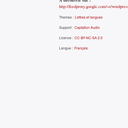
À découvrir sur :
http://feedproxy.google.com/~r/wordpr
Themes :
Lettres et langues
Support :
Captation Audio
Licence :
CC-BY-NC-SA 2.0
Langue :
Français