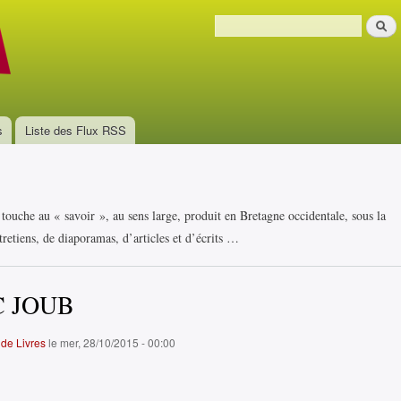
Aller au
Recher
contenu
Formulaire de recherche
principal
s
Liste des Flux RSS
i touche au « savoir », au sens large, produit en Bretagne occidentale, sous la
retiens, de diaporamas, d’articles et d’écrits …
 JOUB
de Livres
le mer, 28/10/2015 - 00:00