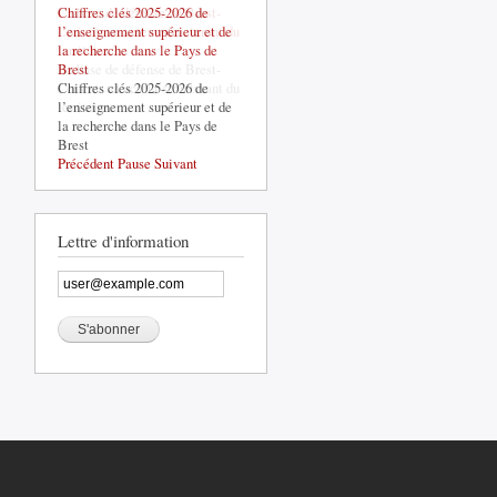
Chiffres clés 2025-2026 de
La base de défense de Brest-
l’enseignement supérieur et de
Lorient, un acteur structurant du
la recherche dans le Pays de
territoire
Brest
La base de défense de Brest-
Chiffres clés 2025-2026 de
Lorient, un acteur structurant du
l’enseignement supérieur et de
territoire
la recherche dans le Pays de
Brest
Précédent
Pause
Suivant
Lettre d'information