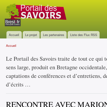
All
con
Portail
prin
des
savoirs
Accueil
Le projet
Les partenaires
Liste des Flux RSS
Menu principal
Accueil
Vous êtes ici
Le Portail des Savoirs traite de tout ce qui 
sens large, produit en Bretagne occidentale
captations de conférences et d’entretiens, d
d’écrits …
RENCONTRE AVEC MARIO