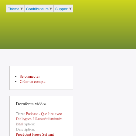
cher
Thème
Contributeurs
Support
Menu du portail à 3 entrées
Se connecter
Créer un compte
Dernières vidéos
Titre:
Podcast - Que lire avec
Dialogues ? Autour du monde
Description:
Précédent
Pause
Suivant