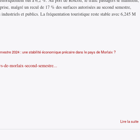
istoriquement bas à 6,2 %. Au port de Roscoff, le trafic passagers se maintient,
prise, malgré un recul de 17 % des surfaces autorisées au second semestre,
s industriels et publics. La fréquentation touristique reste stable avec 6,245 M
estre 2024 : une stabilité économique précaire dans le pays de Morlaix ?
ays-de-morlaix-second-semestre...
Lire la suite