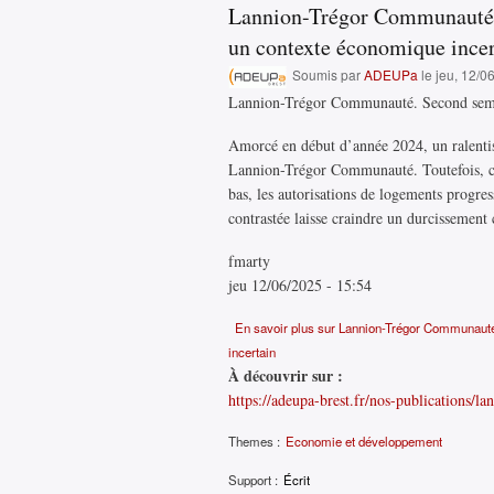
Lannion-Trégor Communauté. 
un contexte économique incer
Soumis par
ADEUPa
le jeu, 12/0
Lannion-Trégor Communauté. Second semest
Amorcé en début d’année 2024, un ralentis
Lannion-Trégor Communauté. Toutefois, cer
bas, les autorisations de logements progr
contrastée laisse craindre un durcissement
fmarty
jeu 12/06/2025 - 15:54
En savoir plus
sur Lannion-Trégor Communauté.
incertain
À découvrir sur :
https://adeupa-brest.fr/nos-publications/l
Themes :
Economie et développement
Support :
Écrit