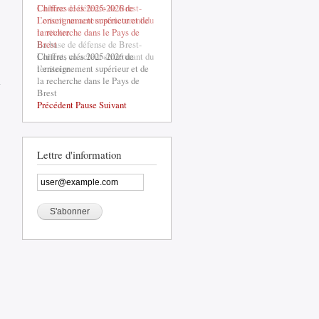
La base de défense de Brest-
Lorient, un acteur structurant du
territoire
La base de défense de Brest-
Lorient, un acteur structurant du
de Lannion-
territoire
Trégor
Communauté.
Second
Précédent
Pause
Suivant
semestre
2024 : des
signaux
contrastés
Lettre d'information
dans un
contexte
économique
incertain