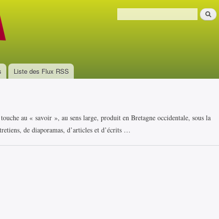
Aller au
Recher
contenu
Formulaire de recherche
principal
s
Liste des Flux RSS
i touche au « savoir », au sens large, produit en Bretagne occidentale, sous la
retiens, de diaporamas, d’articles et d’écrits …