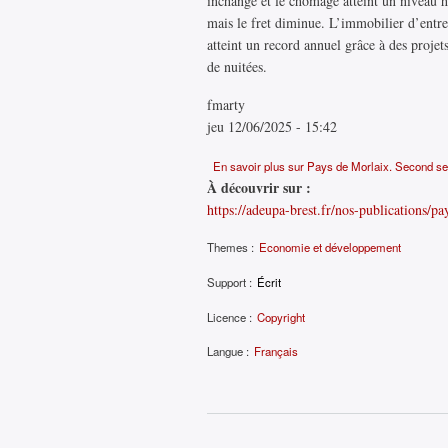
inchangé et le chômage atteint un niveau h
mais le fret diminue. L’immobilier d’entre
atteint un record annuel grâce à des projet
de nuitées.
fmarty
jeu 12/06/2025 - 15:42
En savoir plus
sur Pays de Morlaix. Second sem
À découvrir sur :
https://adeupa-brest.fr/nos-publications/p
Themes :
Economie et développement
Support :
Écrit
Licence :
Copyright
Langue :
Français