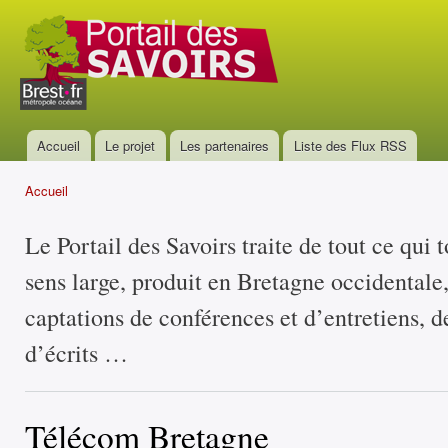
All
con
Portail
prin
des
savoirs
Accueil
Le projet
Les partenaires
Liste des Flux RSS
Menu principal
Accueil
Vous êtes ici
Le Portail des Savoirs traite de tout ce qui 
sens large, produit en Bretagne occidentale
captations de conférences et d’entretiens, d
d’écrits …
Télécom Bretagne