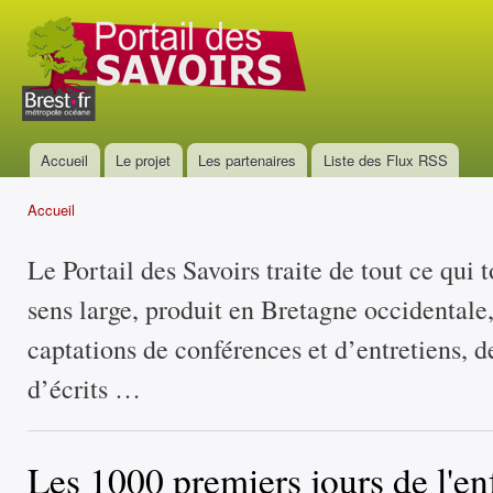
All
con
Portail
prin
des
savoirs
Accueil
Le projet
Les partenaires
Liste des Flux RSS
Menu principal
Accueil
Vous êtes ici
Le Portail des Savoirs traite de tout ce qui 
sens large, produit en Bretagne occidentale
captations de conférences et d’entretiens, d
d’écrits …
Les 1000 premiers jours de l'en