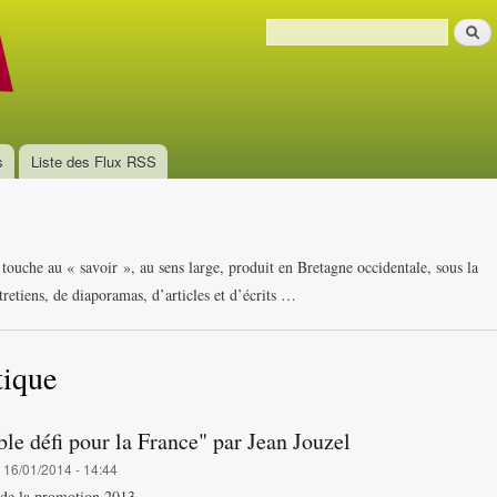
Aller au
Recher
contenu
Formulaire de recherche
principal
s
Liste des Flux RSS
i touche au « savoir », au sens large, produit en Bretagne occidentale, sous la
retiens, de diaporamas, d’articles et d’écrits …
tique
ble défi pour la France" par Jean Jouzel
, 16/01/2014 - 14:44
 de la promotion 2013,