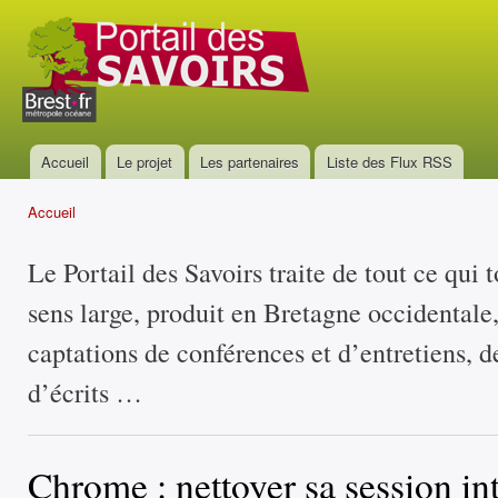
All
con
Portail
prin
des
savoirs
Accueil
Le projet
Les partenaires
Liste des Flux RSS
Menu principal
Accueil
Vous êtes ici
Le Portail des Savoirs traite de tout ce qui 
sens large, produit en Bretagne occidentale
captations de conférences et d’entretiens, d
d’écrits …
Chrome : nettoyer sa session in