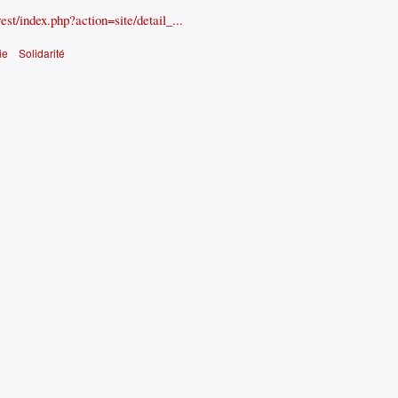
st/index.php?action=site/detail_...
ie
Solidarité