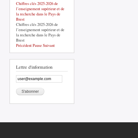
Chiffres clés 2025-2026 de
La base de défense de Brest-
l’enseignement supérieur et de
Lorient, un acteur structurant du
la recherche dans le Pays de
territoire
Brest
La base de défense de Brest-
Chiffres clés 2025-2026 de
Lorient, un acteur structurant du
l’enseignement supérieur et de
territoire
la recherche dans le Pays de
Brest
Précédent
Pause
Suivant
Lettre d'information