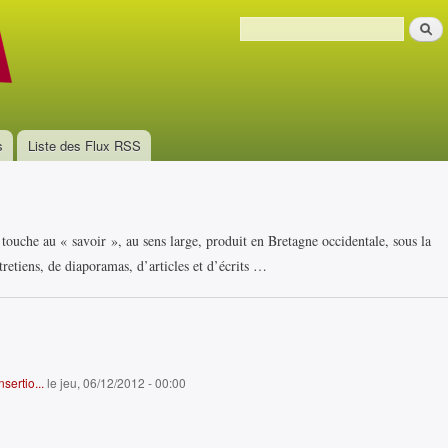
Aller au
Recher
contenu
Formulaire de recherche
principal
s
Liste des Flux RSS
i touche au « savoir », au sens large, produit en Bretagne occidentale, sous la
retiens, de diaporamas, d’articles et d’écrits …
sertio...
le jeu, 06/12/2012 - 00:00