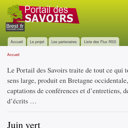
All
con
Portail
prin
des
savoirs
Accueil
Le projet
Les partenaires
Liste des Flux RSS
Menu principal
Accueil
Vous êtes ici
Le Portail des Savoirs traite de tout ce qui 
sens large, produit en Bretagne occidentale
captations de conférences et d’entretiens, d
d’écrits …
Juin vert