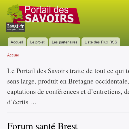
All
con
Portail
prin
des
savoirs
Accueil
Le projet
Les partenaires
Liste des Flux RSS
Menu principal
Accueil
Vous êtes ici
Le Portail des Savoirs traite de tout ce qui 
sens large, produit en Bretagne occidentale
captations de conférences et d’entretiens, d
d’écrits …
Forum santé Brest