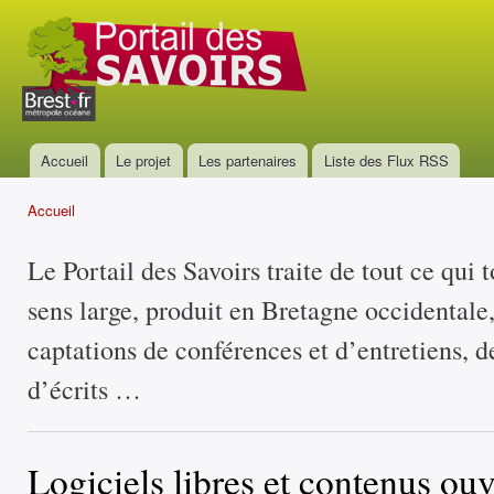
All
con
Portail
prin
des
savoirs
Accueil
Le projet
Les partenaires
Liste des Flux RSS
Menu principal
Accueil
Vous êtes ici
Le Portail des Savoirs traite de tout ce qui 
sens large, produit en Bretagne occidentale
captations de conférences et d’entretiens, d
d’écrits …
Logiciels libres et contenus ouv