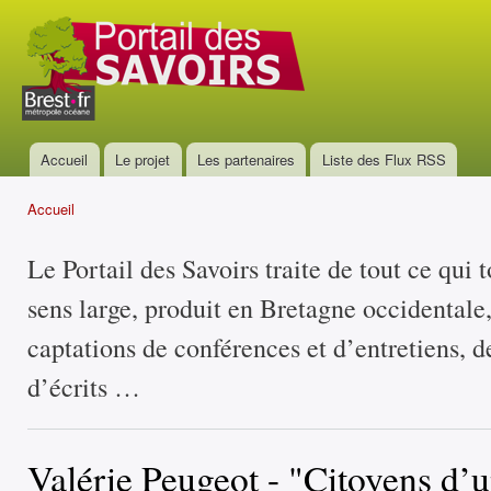
All
con
Portail
prin
des
savoirs
Accueil
Le projet
Les partenaires
Liste des Flux RSS
Menu principal
Accueil
Vous êtes ici
Le Portail des Savoirs traite de tout ce qui 
sens large, produit en Bretagne occidentale
captations de conférences et d’entretiens, d
d’écrits …
Valérie Peugeot - "Citoyens d’u