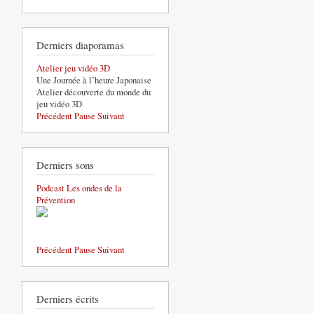
Derniers diaporamas
Atelier jeu vidéo 3D
Une Journée à l’heure Japonaise
Atelier découverte du monde du
jeu vidéo 3D
Précédent
Pause
Suivant
Derniers sons
de
RENCONTRE
Podcast Les ondes de la
AVEC
Prévention
DONOVAN
POTIN
Précédent
Pause
Suivant
Derniers écrits