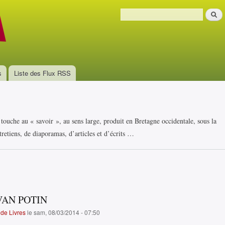
Aller au
Recher
contenu
Formulaire de recherche
principal
s
Liste des Flux RSS
i touche au « savoir », au sens large, produit en Bretagne occidentale, sous la
retiens, de diaporamas, d’articles et d’écrits …
AN POTIN
de Livres
le sam, 08/03/2014 - 07:50