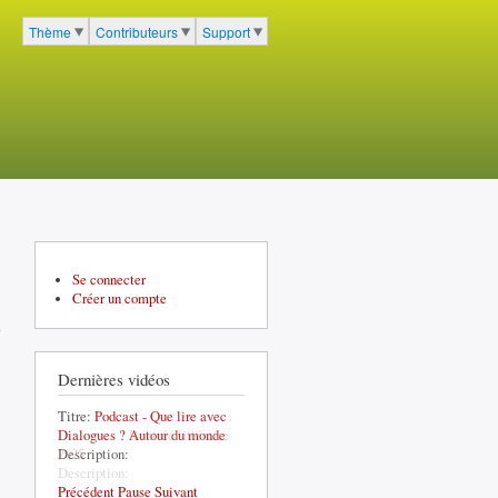
cher
Thème
Contributeurs
Support
Menu du portail à 3 entrées
Se connecter
Créer un compte
Dernières vidéos
Titre:
Podcast - Que lire avec
Dialogues ? Autour du monde
Description:
Précédent
Pause
Suivant