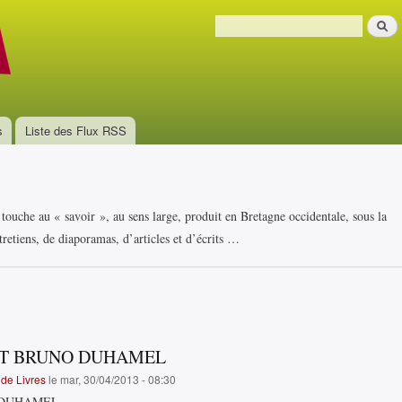
Aller au
Recher
contenu
Formulaire de recherche
principal
s
Liste des Flux RSS
i touche au « savoir », au sens large, produit en Bretagne occidentale, sous la
retiens, de diaporamas, d’articles et d’écrits …
ET BRUNO DUHAMEL
de Livres
le mar, 30/04/2013 - 08:30
 DUHAMEL