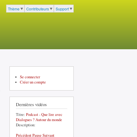
cher
Thème
Contributeurs
Support
Menu du portail à 3 entrées
Se connecter
Créer un compte
Dernières vidéos
Titre:
Podcast - Que lire avec
Dialogues ? Autour du monde
Description:
Précédent
Pause
Suivant