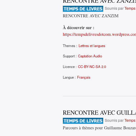
RENCONTRE AVEC ZANZ
Soumis par
Temps 
RENCONTRE AVEC ZANZIM
À découvrir sur :
https://tempsdelivresdotcom.wordpress.co
Themes :
Lettres et langues
Support :
Captation Audio
Licence :
CC-BY-NC-SA 2.0
Langue :
Français
RENCONTRE AVEC GUIL
Soumis par
Temps 
Parcours à thèmes pour Guillaume Bouzard 