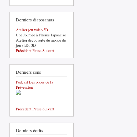
Derniers diaporamas
Atelier jeu vidéo 3D
Créer des jeux vidéo – de 8 ans à
Une Journée à l’heure Japonaise
12 ans
Atelier découverte du monde du
jeu vidéo 3D
Précédent
Pause
Suivant
Derniers sons
de
RENCONTRE
Podcast Les ondes de la
Formation prévention en santé
AVEC KRIS
Prévention
mentale et jeunesse
ET BRUNO
DUHAMEL
Précédent
Pause
Suivant
Derniers écrits