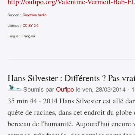
http://oufipo.org/Valentine-Vermeil-Bab-El
Support :
Captation Audio
Licence :
CC BY 2.0
Langue :
Français
Hans Silvester : Différents ? Pas vr
Soumis par
Oufipo
le ven, 28/03/2014 - 
35 min 44 - 2014 Hans Silvester est allé dan
quête de racines, dans cet endroit du glob
berceau de l'humanité. Aujourd'hui encore v
sauvage, très fermée, des peuples nomades