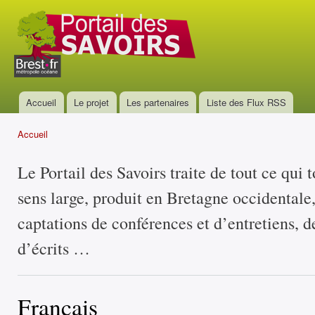
All
con
Portail
prin
des
savoirs
Accueil
Le projet
Les partenaires
Liste des Flux RSS
Menu principal
Accueil
Vous êtes ici
Le Portail des Savoirs traite de tout ce qui 
sens large, produit en Bretagne occidentale
captations de conférences et d’entretiens, d
d’écrits …
Français