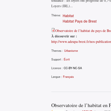
tendance : les loyers ont progressé de 0,7
Loyers (IRL)...
Thème:
Habitat
Habitat Pays de Brest
Observatoire de l’habitat du pays de Bre
À découvrir sur :
http://www.adeupa-brest.fr/nos-publication
Themes :
Urbanisme
Support :
Écrit
Licence :
CC-BY-NC-SA
Langue :
Français
Observatoire de l’habitat en F