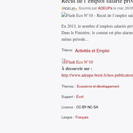
Recul de l’emploi salarié pri
Soumis par
ADEUPa
le mar, 26/0
En 2013, le nombre d’emplois salariés priv
Dans le Finistère, le constat est plus ala
même période...
Thème:
Activités et Emploi
Flash Eco N°10
À découvrir sur :
http://www.adeupa-brest.fr/nos-publication
Themes :
Economie et développement
Support :
Écrit
Licence :
CC-BY-NC-SA
Langue :
Français