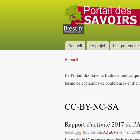
Portail
des
savoirs
Accueil
Le projet
Les partenaire
Menu principal
Accueil
Vous êtes ici
Le Portail des Savoirs traite de tout ce qu
forme de captations de conférences et d’ent
CC-BY-NC-SA
Rapport d'activité 2017 de l
Soumis par
ADEUPa
le mar, 27/0
L’année 2017 marque une évolution imp