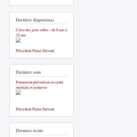
Derniers diaporamas
Créer des jeux vidéo – de 8 ans à
12 ans
Précédent
Pause
Suivant
Derniers sons
Formation prévention en santé
mentale et jeunesse
Précédent
Pause
Suivant
de
Rapport
d'activité
2017 de
Derniers écrits
l'ADEUPa