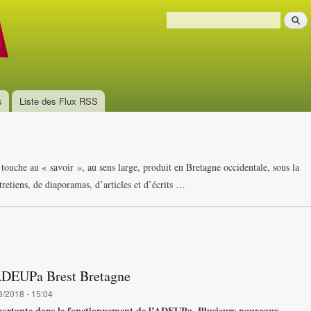
Aller au
Recher
contenu
Formulaire de recherche
principal
s
Liste des Flux RSS
i touche au « savoir », au sens large, produit en Bretagne occidentale, sous la
retiens, de diaporamas, d’articles et d’écrits …
'ADEUPa Brest Bretagne
3/2018 - 15:04
ortante dans le fonctionnement de l’ADEUPa. Plusieurs nouveaux