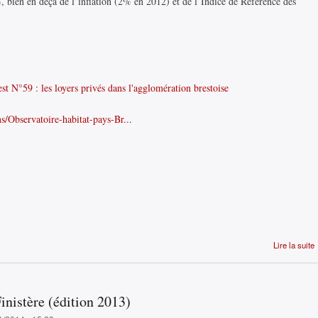
%, bien en deçà de l’inflation (2% en 2012) et de l’Indice de Référence des
st N°59 : les loyers privés dans l'agglomération brestoise
s/Observatoire-habitat-pays-Br...
Lire la suite
inistère (édition 2013)