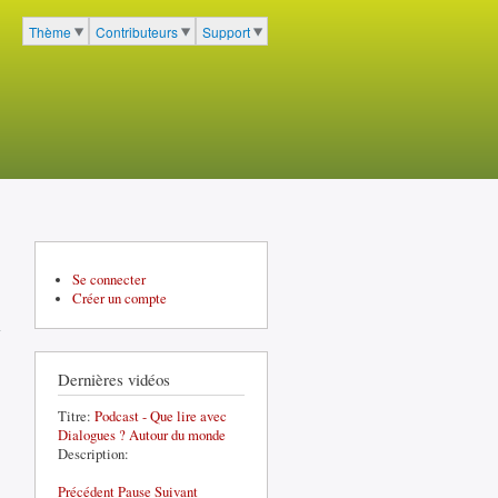
cher
Thème
Contributeurs
Support
Menu du portail à 3 entrées
Se connecter
Créer un compte
Dernières vidéos
Titre:
Podcast - Que lire avec
Dialogues ? Autour du monde
Description:
Précédent
Pause
Suivant