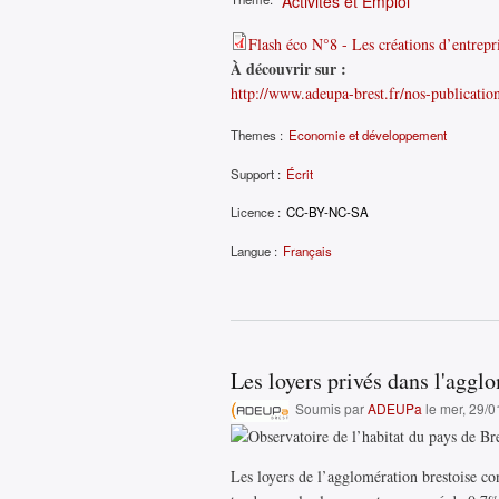
Activités et Emploi
Flash éco N°8 - Les créations d’entrepri
À découvrir sur :
http://www.adeupa-brest.fr/nos-publicatio
Themes :
Economie et développement
Support :
Écrit
Licence :
CC-BY-NC-SA
Langue :
Français
Les loyers privés dans l'aggl
Soumis par
ADEUPa
le mer, 29/0
Les loyers de l’agglomération brestoise co