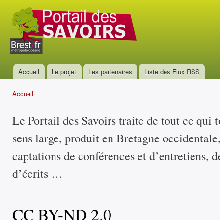
All
con
Portail
prin
des
savoirs
Accueil
Le projet
Les partenaires
Liste des Flux RSS
Menu principal
Accueil
Vous êtes ici
Le Portail des Savoirs traite de tout ce qui 
sens large, produit en Bretagne occidentale
captations de conférences et d’entretiens, d
d’écrits …
CC BY-ND 2.0