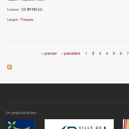
Licence :
CC BY-ND 2.0
Langue :
Français
« premier
‹ précédent
1
2
3
4
5
6
7
Pages
Un projet porté par :