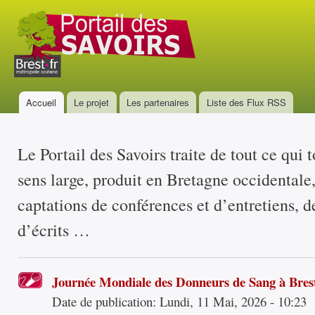
All
con
Portail
prin
des
savoirs
Accueil
Le projet
Les partenaires
Liste des Flux RSS
Menu principal
Le Portail des Savoirs traite de tout ce qui 
sens large, produit en Bretagne occidentale
captations de conférences et d’entretiens, d
d’écrits …
Journée Mondiale des Donneurs de Sang à Bres
Date de publication:
Lundi, 11 Mai, 2026 - 10:23