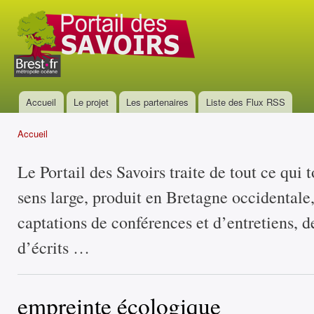
All
con
Portail
prin
des
savoirs
Accueil
Le projet
Les partenaires
Liste des Flux RSS
Menu principal
Accueil
Vous êtes ici
Le Portail des Savoirs traite de tout ce qui 
sens large, produit en Bretagne occidentale
captations de conférences et d’entretiens, d
d’écrits …
empreinte écologique