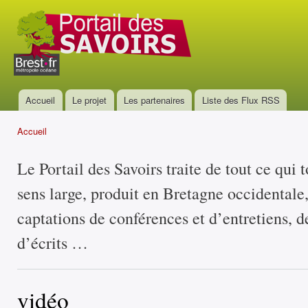
All
con
Portail
prin
des
savoirs
Accueil
Le projet
Les partenaires
Liste des Flux RSS
Menu principal
Accueil
Vous êtes ici
Le Portail des Savoirs traite de tout ce qui 
sens large, produit en Bretagne occidentale
captations de conférences et d’entretiens, d
d’écrits …
vidéo