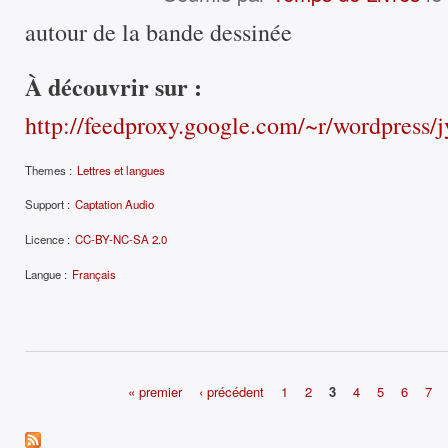
autour de la bande dessinée
À découvrir sur :
http://feedproxy.google.com/~r/wordpres
Themes :
Lettres et langues
Support :
Captation Audio
Licence :
CC-BY-NC-SA 2.0
Langue :
Français
« premier
‹ précédent
1
2
3
4
5
6
7
Pages