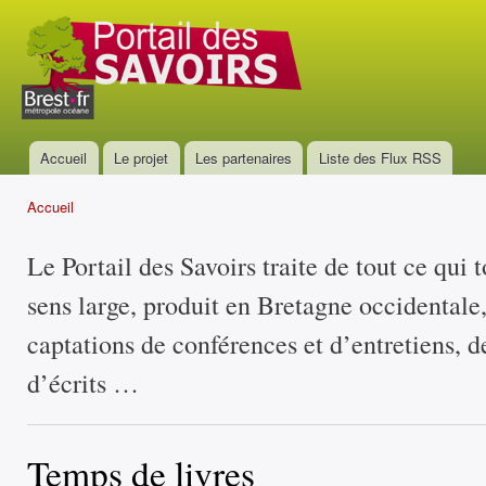
All
con
Portail
prin
des
savoirs
Accueil
Le projet
Les partenaires
Liste des Flux RSS
Menu principal
Accueil
Vous êtes ici
Le Portail des Savoirs traite de tout ce qui 
sens large, produit en Bretagne occidentale
captations de conférences et d’entretiens, d
d’écrits …
Temps de livres