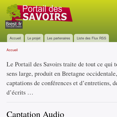
All
con
Portail
prin
des
savoirs
Accueil
Le projet
Les partenaires
Liste des Flux RSS
Menu principal
Accueil
Vous êtes ici
Le Portail des Savoirs traite de tout ce qui 
sens large, produit en Bretagne occidentale
captations de conférences et d’entretiens, d
d’écrits …
Captation Audio