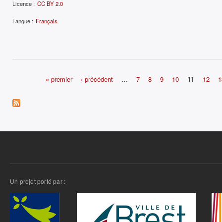
Licence :
CC BY 2.0
Langue :
Français
« premier
‹ précédent
…
7
8
9
10
11
12
1
Pages
Un projet porté par :