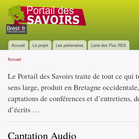
All
con
Portail
prin
des
savoirs
Accueil
Le projet
Les partenaires
Liste des Flux RSS
Menu principal
Accueil
Vous êtes ici
Le Portail des Savoirs traite de tout ce qui 
sens large, produit en Bretagne occidentale
captations de conférences et d’entretiens, d
d’écrits …
Captation Audio