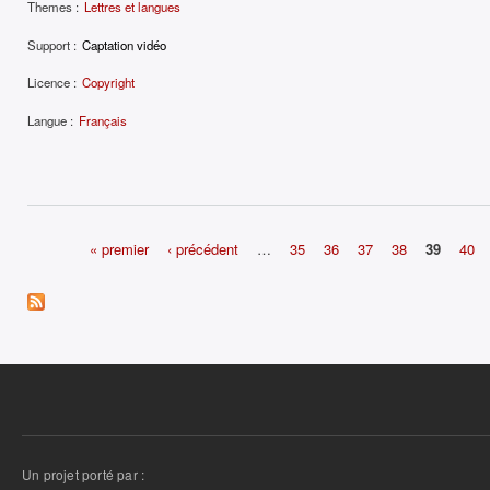
Themes :
Lettres et langues
Support :
Captation vidéo
Licence :
Copyright
Langue :
Français
« premier
‹ précédent
…
35
36
37
38
39
40
Pages
Un projet porté par :