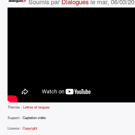
Soumis par
Dialogues
le mar, 06/03/20
Themes :
Lettres et langues
Support :
Captation vidéo
Licence :
Copyright