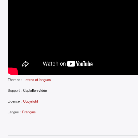
Themes :
Lettres et langues
Support :
Captation vidéo
Licence :
Copyright
Langue :
Français