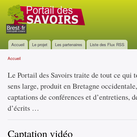
All
con
Portail
prin
des
savoirs
Accueil
Le projet
Les partenaires
Liste des Flux RSS
Menu principal
Accueil
Vous êtes ici
Le Portail des Savoirs traite de tout ce qui 
sens large, produit en Bretagne occidentale
captations de conférences et d’entretiens, d
d’écrits …
Captation vidéo