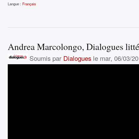
Langue :
Français
Andrea Marcolongo, Dialogues litté
Soumis par
Dialogues
le mar, 06/03/20