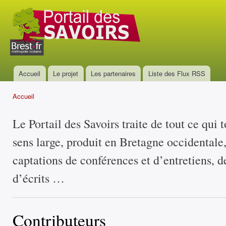
All
con
Portail
prin
des
savoirs
Accueil
Le projet
Les partenaires
Liste des Flux RSS
Menu principal
Accueil
Vous êtes ici
Le Portail des Savoirs traite de tout ce qui 
sens large, produit en Bretagne occidentale
captations de conférences et d’entretiens, d
d’écrits …
Contributeurs