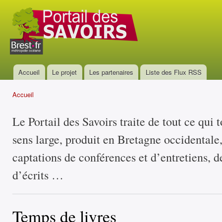
All
con
Portail
prin
des
savoirs
Accueil
Le projet
Les partenaires
Liste des Flux RSS
Menu principal
Accueil
Vous êtes ici
Le Portail des Savoirs traite de tout ce qui 
sens large, produit en Bretagne occidentale
captations de conférences et d’entretiens, d
d’écrits …
Temps de livres