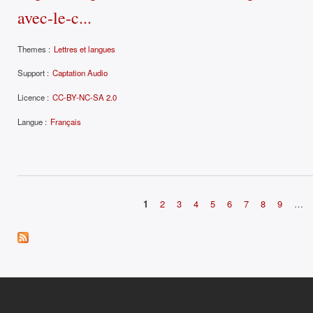
avec-le-c...
Themes :
Lettres et langues
Support :
Captation Audio
Licence :
CC-BY-NC-SA 2.0
Langue :
Français
1
2
3
4
5
6
7
8
9
…
Pages