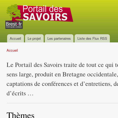
All
con
Portail
prin
des
savoirs
Accueil
Le projet
Les partenaires
Liste des Flux RSS
Menu principal
Accueil
Vous êtes ici
Le Portail des Savoirs traite de tout ce qui 
sens large, produit en Bretagne occidentale
captations de conférences et d’entretiens, d
d’écrits …
Thèmes