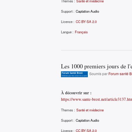
Themes :
Santé et médecine
Support :
Captation Audio
Licence :
CC BY-SA 2.0
Langue :
Français
Les 1000 premiers jours de l'
Soumis par
Forum santé B
À découvrir sur :
https://www.sante-brest.net/article3137.ht
Themes :
Santé et médecine
Support :
Captation Audio
Licence :
CC BY-SA 2.0