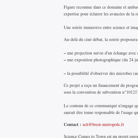
Figure reconnue dans ce domaine et ambass
expertise pour éclairer les avancées de la r
Une soirée immersive entre science et ima
Au-delà du ciné-débat, la soirée propose
–
une projection suivie d'un échange avec d
–
une exposition photographique (du 24 jui
–
la possibilité d'observer des microbes (a
Ce projet a reçu un financement du progr
sous la convention de subvention n°10121
Le contenu de ce communiqué n'engage que 
saurait être tenue responsable de l'usage qui
Contact :
sctt@brest-metropole.fr
Science Comes to Town est un projet européen