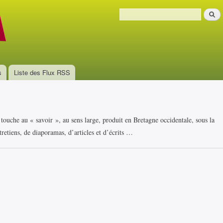
Aller au
Recher
contenu
Formulaire de recherche
principal
s
Liste des Flux RSS
i touche au « savoir », au sens large, produit en Bretagne occidentale, sous la
retiens, de diaporamas, d’articles et d’écrits …