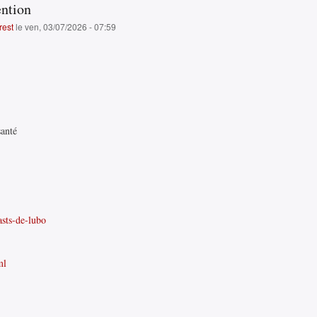
ention
rest
le ven, 03/07/2026 - 07:59
santé
asts-de-lubo
ml