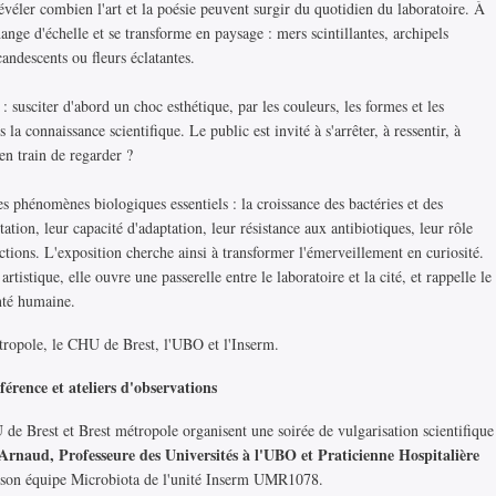
évéler combien l'art et la poésie peuvent surgir du quotidien du laboratoire. À
ange d'échelle et se transforme en paysage : mers scintillantes, archipels
andescents ou fleurs éclatantes.
: susciter d'abord un choc esthétique, par les couleurs, les formes et les
la connaissance scientifique. Le public est invité à s'arrêter, à ressentir, à
en train de regarder ?
s phénomènes biologiques essentiels : la croissance des bactéries et des
ion, leur capacité d'adaptation, leur résistance aux antibiotiques, leur rôle
ctions. L'exposition cherche ainsi à transformer l'émerveillement en curiosité.
rtistique, elle ouvre une passerelle entre le laboratoire et la cité, et rappelle le
anté humaine.
tropole, le CHU de Brest, l'UBO et l'Inserm.
rence et ateliers d'observations
 de Brest et Brest métropole organisent une soirée de vulgarisation scientifique
Arnaud, Professeure des Universités à l'UBO
et Praticienne Hospitalière
e son équipe Microbiota de l'unité Inserm UMR1078.