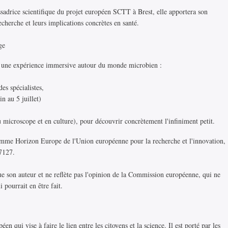
adrice scientifique du projet européen SCTT à Brest, elle apportera son
echerche et leurs implications concrètes en santé.
ge
ra une expérience immersive autour du monde microbien :
es spécialistes,
n au 5 juillet)
u microscope et en culture), pour découvrir concrètement l'infiniment petit.
amme Horizon Europe de l'Union européenne pour la recherche et l'innovation,
7127.
son auteur et ne reflète pas l'opinion de la Commission européenne, qui ne
 pourrait en être fait.
 qui vise à faire le lien entre les citoyens et la science. Il est porté par les