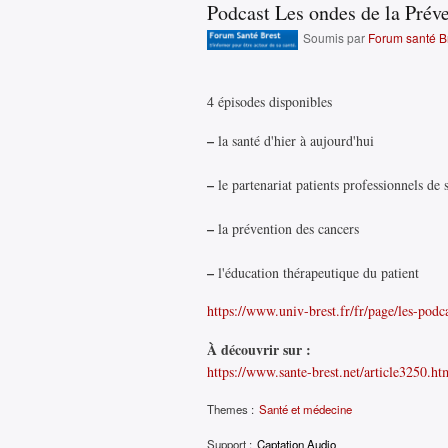
Podcast Les ondes de la Prév
Soumis par
Forum santé B
4 épisodes disponibles
–
la santé d'hier à aujourd'hui
–
le partenariat patients professionnels de 
–
la prévention des cancers
–
l'éducation thérapeutique du patient
https://www.univ-brest.fr/fr/page/les-podc
À découvrir sur :
https://www.sante-brest.net/article3250.ht
Themes :
Santé et médecine
Support :
Captation Audio