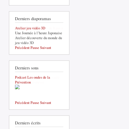
Derniers diaporamas
Créer des jeux vidéo – de 8 ans à
12 ans
Précédent
Pause
Suivant
Derniers sons
Formation prévention en santé
mentale et jeunesse
Précédent
Pause
Suivant
Derniers écrits