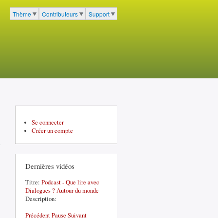
cher
Thème
Contributeurs
Support
Menu du portail à 3 entrées
Se connecter
Créer un compte
Dernières vidéos
Titre:
Podcast - Que lire avec
Dialogues ? Autour du monde
Description:
Précédent
Pause
Suivant