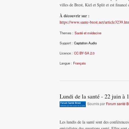
villes de Brest, Kiel et Split et est financ
À découvrir sur :
https://www.sante-brest.net/article3239.ht
Themes :
Santé et médecine
Support :
Captation Audio
Licence :
CC BY-SA 2.0
Langue :
Français
Lundi de la santé - 22 juin à
Soumis par
Forum santé B
Les lundis de la santé sont des conférences
spécialistes des questions santé. Elles sont