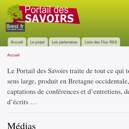
All
con
Portail
prin
des
savoirs
Accueil
Le projet
Les partenaires
Liste des Flux RSS
Menu principal
Accueil
Vous êtes ici
Le Portail des Savoirs traite de tout ce qui 
sens large, produit en Bretagne occidentale
captations de conférences et d’entretiens, d
d’écrits …
Médias