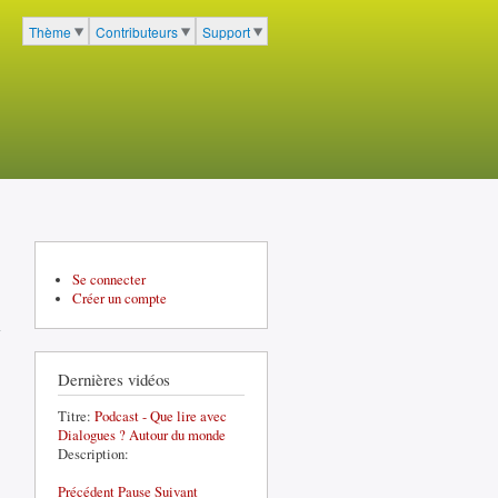
cher
Thème
Contributeurs
Support
Menu du portail à 3 entrées
Se connecter
Créer un compte
Dernières vidéos
Titre:
Podcast - Que lire avec
Dialogues ? Autour du monde
Description:
Précédent
Pause
Suivant