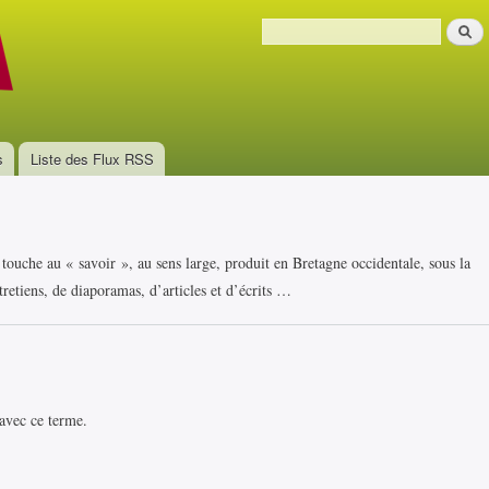
Aller au
Recher
contenu
Formulaire de recherche
principal
s
Liste des Flux RSS
i touche au « savoir », au sens large, produit en Bretagne occidentale, sous la
retiens, de diaporamas, d’articles et d’écrits …
 avec ce terme.