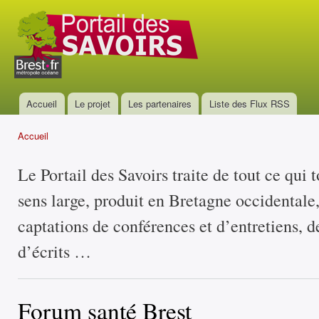
All
con
Portail
prin
des
savoirs
Accueil
Le projet
Les partenaires
Liste des Flux RSS
Menu principal
Accueil
Vous êtes ici
Le Portail des Savoirs traite de tout ce qui 
sens large, produit en Bretagne occidentale
captations de conférences et d’entretiens, d
d’écrits …
Forum santé Brest