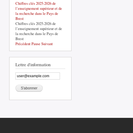
Chiffres clés 2025-2026 de
La base de défense de Brest-
l’enseignement supérieur et de
Lorient, un acteur structurant du
la recherche dans le Pays de
territoire
Brest
La base de défense de Brest-
Chiffres clés 2025-2026 de
Lorient, un acteur structurant du
l’enseignement supérieur et de
territoire
la recherche dans le Pays de
Brest
Précédent
Pause
Suivant
Lettre d'information