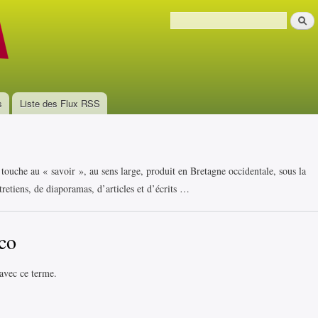
Aller au
Recher
contenu
Formulaire de recherche
principal
s
Liste des Flux RSS
i touche au « savoir », au sens large, produit en Bretagne occidentale, sous la
retiens, de diaporamas, d’articles et d’écrits …
co
 avec ce terme.