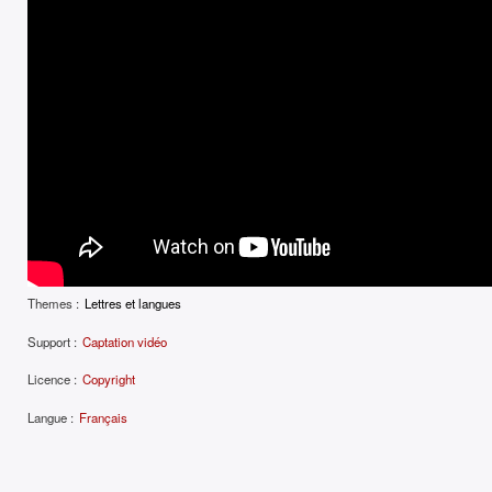
Themes :
Lettres et langues
Support :
Captation vidéo
Licence :
Copyright
Langue :
Français