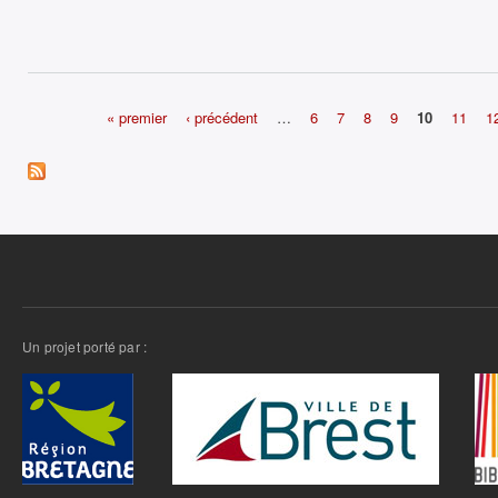
« premier
‹ précédent
…
6
7
8
9
10
11
1
Pages
Un projet porté par :