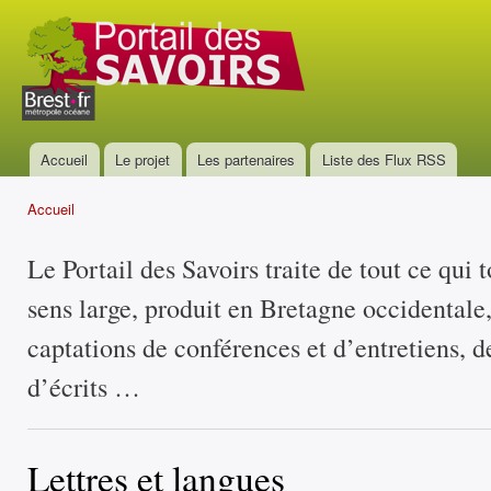
All
con
Portail
prin
des
savoirs
Accueil
Le projet
Les partenaires
Liste des Flux RSS
Menu principal
Accueil
Vous êtes ici
Le Portail des Savoirs traite de tout ce qui 
sens large, produit en Bretagne occidentale
captations de conférences et d’entretiens, d
d’écrits …
Lettres et langues