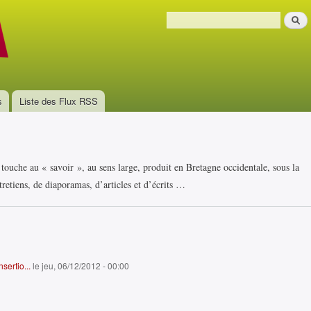
Aller au
Recher
contenu
Formulaire de recherche
principal
s
Liste des Flux RSS
i touche au « savoir », au sens large, produit en Bretagne occidentale, sous la
retiens, de diaporamas, d’articles et d’écrits …
sertio...
le jeu, 06/12/2012 - 00:00