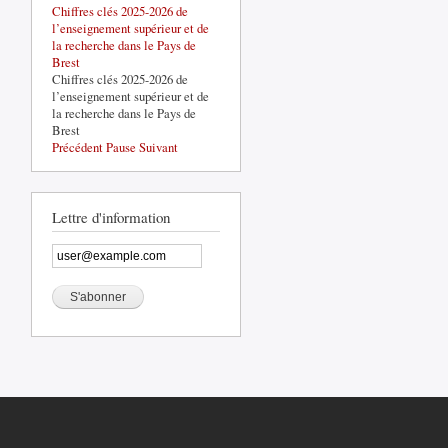
Chiffres clés 2025-2026 de
La base de défense de Brest-
l’enseignement supérieur et de
Lorient, un acteur structurant du
la recherche dans le Pays de
territoire
Brest
La base de défense de Brest-
Chiffres clés 2025-2026 de
Lorient, un acteur structurant du
l’enseignement supérieur et de
territoire
la recherche dans le Pays de
Brest
Précédent
Pause
Suivant
Lettre d'information