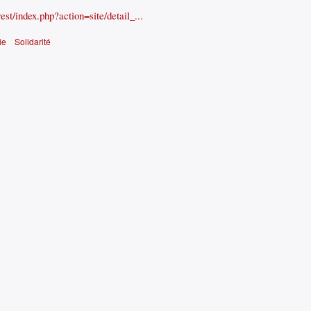
st/index.php?action=site/detail_...
ie
Solidarité